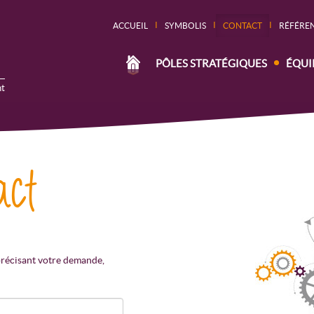
I
I
I
ACCUEIL
SYMBOLIS
CONTACT
RÉFÉRE
PÔLES STRATÉGIQUES
ÉQUI
t
act
précisant votre demande,