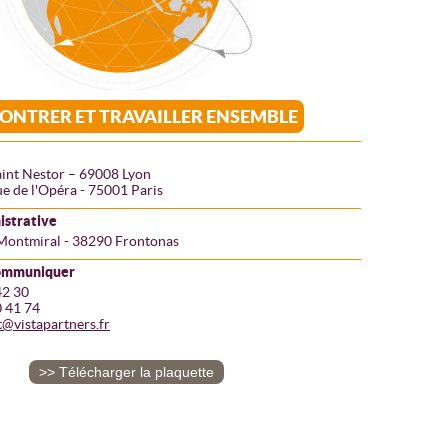
ONTRER ET TRAVAILLER ENSEMBLE
aint Nestor – 69008 Lyon
e de l'Opéra - 75001 Paris
istrative
Montmiral - 38290 Frontonas
communiquer
42 30
0 41 74
t@vistapartners.fr
>> Télécharger la plaquette