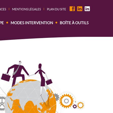
I
I
NCES
MENTIONS LÉGALES
PLAN DU SITE
PE
MODES INTERVENTION
BOÎTE À OUTILS