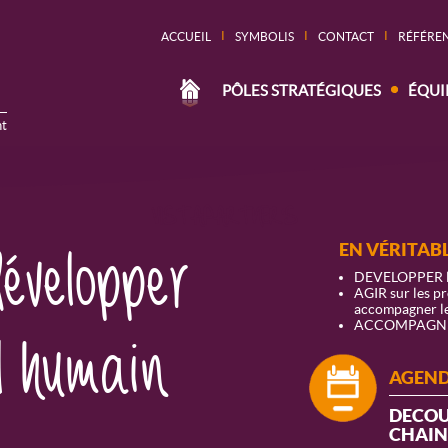
I
I
I
ACCUEIL
SYMBOLIS
CONTACT
RÉFÉRE
PÔLES STRATÉGIQUES
ÉQUI
t
VISTAPARTNER'S
développer
EN VÉRITABL
DEVELOPPER l'i
AGIR sur les p
accompagner l
ACCOMPAGNER l'
el humain
AGEND
DECOU
CHAINE