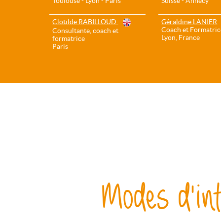
Toulouse - Lyon - Paris
Suisse - Annecy
Clotilde RABILLOUD
Géraldine LANIER
Coach et Formatric
Consultante, coach et
Lyon, France
formatrice
Paris
Modes d'int