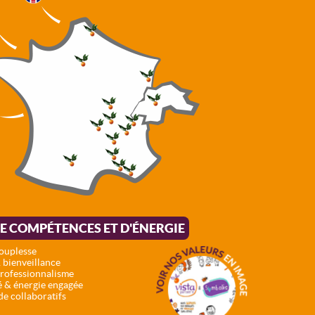
E COMPÉTENCES ET D'ÉNERGIE
souplesse
 bienveillance
professionnalisme
é & énergie engagée
de collaboratifs