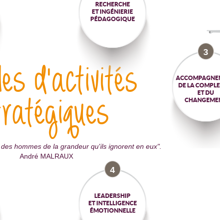
RECHERCHE
ET INGÉNIERIE
PÉDAGOGIQUE
3
les d'activités
ACCOMPAGNE
DE LA COMPLE
ET DU
tratégiques
CHANGEME
des hommes de la grandeur qu'ils ignorent en eux".
André MALRAUX
4
LEADERSHIP
ET INTELLIGENCE
ÉMOTIONNELLE