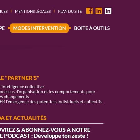
I
I
NCES
MENTIONS LÉGALES
PLAN DU SITE
PE
MODES INTERVENTION
BOÎTE À OUTILS
E "PARTNER'S"
ntelligence collective.
rocessus d'organisation et les comportements pour
es changements.
émergence des potentiels individuels et collectifs.
A ET ACTUALITÉS
VREZ & ABONNEZ-VOUS A NOTRE
 PODCAST : Développe ton zeste !