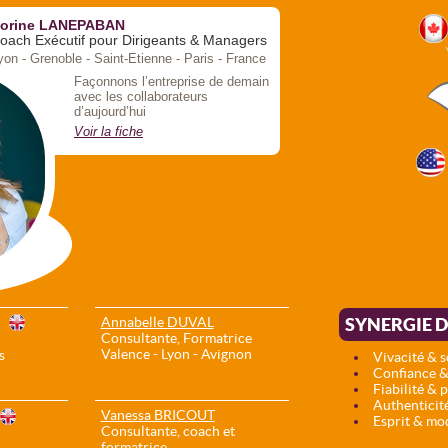
orine LANEPABAN
oach Exécutif pour Dirigeants & Managers
yon - Grenoble - Saint-Etienne - Paris - France
Façonnons l’entreprise de demain
avec les collaborateurs
d’aujourd’hui
Voir la fiche
Annabelle DUVAL
SYNERGIE D
Consultante, Formatrice
Valence - Lyon - Avignon
s
Vivacité & 
Confiance &
Fiabilité & 
Authenticit
Vanessa BRICOUT
Esprit & mo
Consultante, coach et
formatrice