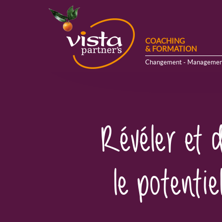
COACHING
& FORMATION
Changement - Managemen
Révéler et 
le potenti